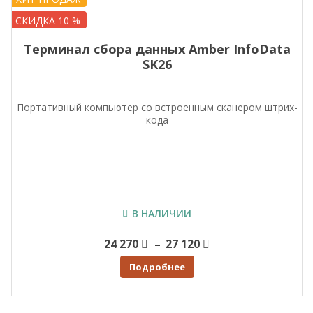
СКИДКА 10 %
Терминал сбора данных Amber InfoData
SK26
Портативный компьютер со встроенным сканером штрих-
кода
В НАЛИЧИИ
Price
24 270
–
27 120
range:
Подробнее
24 270
through
27 120