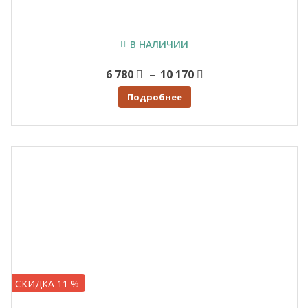
В НАЛИЧИИ
Price
6 780
–
10 170
range:
Подробнее
6 780
through
10 170
СКИДКА 11 %