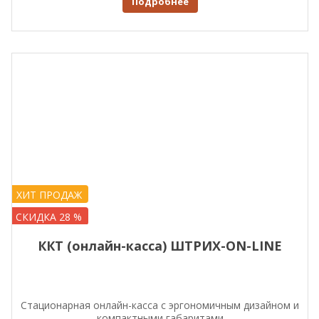
Подробнее
50 440
through
58 110
ХИТ ПРОДАЖ
СКИДКА 28 %
ККТ (онлайн-касса) ШТРИХ-ON-LINE
Стационарная онлайн-касса c эргономичным дизайном и
компактными габаритами