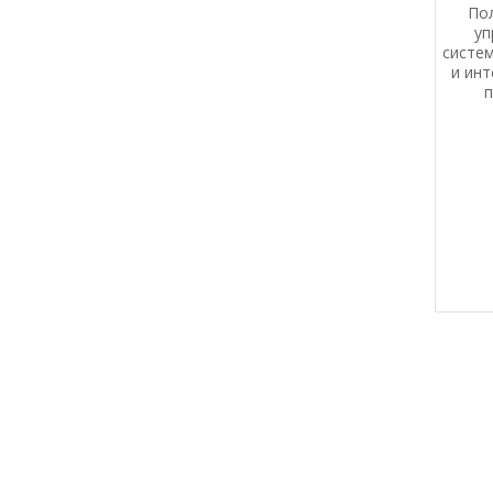
По
уп
систем
и ин