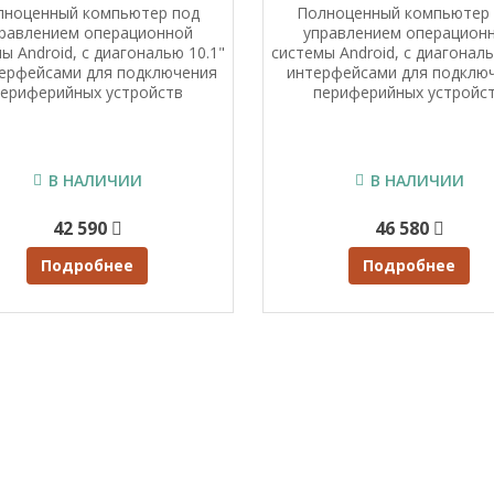
лноценный компьютер под
Полноценный компьютер
равлением операционной
управлением операцион
ы Android, с диагональю 10.1"
системы Android, с диагональ
терфейсами для подключения
интерфейсами для подклю
периферийных устройств
периферийных устройс
В НАЛИЧИИ
В НАЛИЧИИ
42 590
46 580
Подробнее
Подробнее