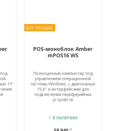
ХИТ ПРОДАЖ
ber
POS-моноблок Amber
mPOS16 WS
 под
Полноценный компьютер под
ной
управлением операционной
лью 15"
системы Windows, с диагональю
ючения
15,6" и интерфейсами для
тв
подключения периферийных
устройств
В НАЛИЧИИ
58 940