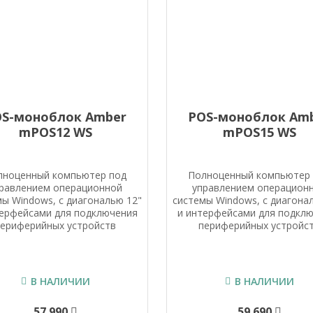
OS-моноблок Amber
POS-моноблок Am
mPOS12 WS
mPOS15 WS
лноценный компьютер под
Полноценный компьютер
равлением операционной
управлением операцион
мы Windows, с диагональю 12"
системы Windows, с диагона
терфейсами для подключения
и интерфейсами для подкл
периферийных устройств
периферийных устройс
В НАЛИЧИИ
В НАЛИЧИИ
57 990
59 690