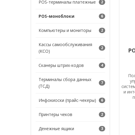
POS-терминалы платежные
2
POS-моноблоки
6
Компьютеры и мониторы
2
Кассы самообслуживания
2
P
(КСО)
Сканеры штрих-кодов
4
По
Терминалы сбора данных
уп
7
(ТСД)
систе
и ин
Инфокиоски (прайс-чекеры)
6
Принтеры чеков
2
Денежные ящики
3