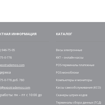
КТНАЯ ИНФОРМАЦИЯ
КАТАЛОГ
) 946-75-05
Весы электронные
775-0-778
ККТ – онлайн-кассы
expotrademos.com
POS-терминалы платежные
держка
POS-моноблоки
775-0-778 доб. 780
Компьютеры и мониторы
rt@expotrademos.com
Кассы самообслуживания (КСО)
работы: пн – пт с 10:00 до
Сканеры штрих-кодов
Терминалы сбора данных (ТСД)